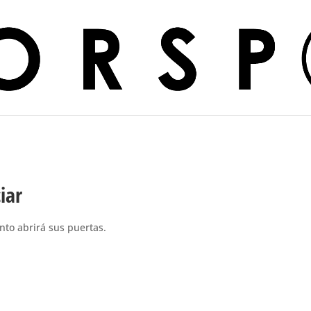
iar
nto abrirá sus puertas.