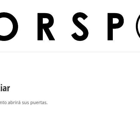
iar
nto abrirá sus puertas.